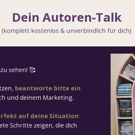
Dein Autoren-Talk
(komplett kostenlos & unverbindlich für dich)
 zu sehen! 🥰
tzen,
beantworte bitte ein
h und deinem Marketing.
rfekt auf deine Situation
te Schritte zeigen, die dich