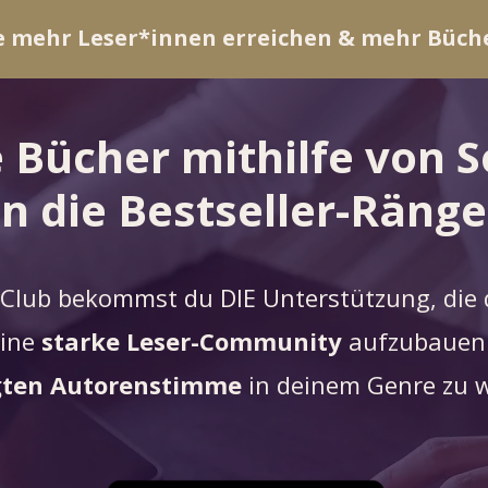
e mehr Leser*innen erreichen & mehr Büch
 Bücher mithilfe von S
in die Bestseller-Ränge
 Club bekommst du DIE Unterstützung, die 
eine
starke Leser-Community
aufzubauen 
gten Autorenstimme
in deinem Genre zu 