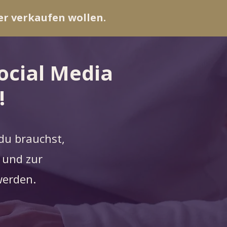
er verkaufen wollen.
ocial Media
!
du brauchst,
und zur
werden.