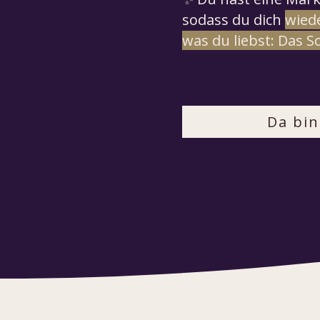
sodass du dich
wied
was du liebst: Das S
Da bin