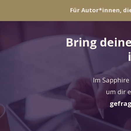
Für Autor*innen, di
Bring deine
Im Sapphire
um dir 
gefra