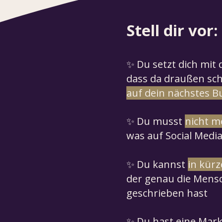
Stell dir vor:
✨ Du setzt dich mit
dass da draußen sc
auf dein nächstes B
✨ Du musst
nicht m
was auf Social Medi
✨ Du kannst
in kürz
der genau die Mensc
geschrieben hast
✨ Du hast eine Marke