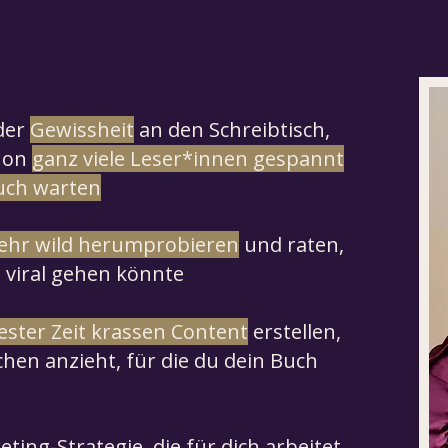
 der
Gewissheit
an den Schreibtisch,
hon
ganz viele Leser*innen gespannt
uch warten
ehr wild herumprobieren
und raten,
a viral gehen könnte
ester Zeit krassen Content
erstellen,
hen anzieht, für die du dein Buch
ting-Strategie, die für dich arbeitet,