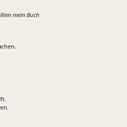
ollten mein Buch
achen.
ft.
ien.