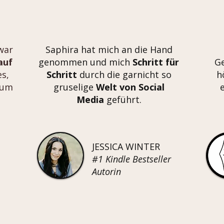
war
Saphira hat mich an die Hand
auf
genommen und mich
Schritt für
G
es,
Schritt
durch die garnicht so
h
zum
gruselige
Welt von Social
Media
geführt.
JESSICA WINTER
#1 Kindle Bestseller
Autorin