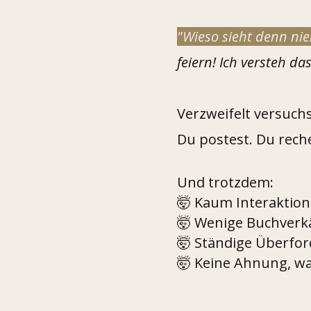
"Wieso sieht denn ni
feiern! Ich versteh das
Verzweifelt versuch
Du postest. Du reche
Und trotzdem:
🤯 Kaum Interaktion 
🤯 Wenige Buchverk
🤯 Ständige Überford
🤯 Keine Ahnung, wa