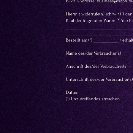
E-Mail-Adresse:
business@saphira
Hiermit widerrufe(n) ich/wir (*) d
Kauf der folgenden Waren (*)/die E
________________________________
________________________________
Bestellt am (*) ____________ / erha
________________________________
Name des/der Verbraucher(s)
________________________________
Anschrift des/der Verbraucher(s)
________________________________
Unterschrift des/der Verbraucher(s) 
_________________________
Datum
(*) Unzutreffendes streichen.