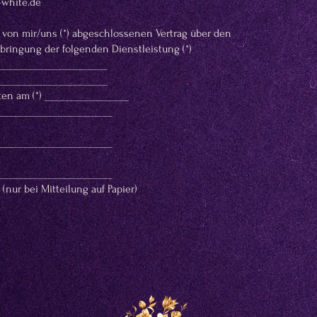
-white.de
en von mir/uns (*) abgeschlossenen Vertrag über den
rbringung der folgenden Dienstleistung (*)
______________________
______________________
lten am (*) _________________
_______________________
_______________________
_______________________
(nur bei Mitteilung auf Papier)